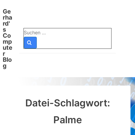
↓
Ge
Zum
rha
Inhalt
rd'
s
Suchen
Co
nach:
mp
ute
r
Blo
g
Datei-Schlagwort:
Palme