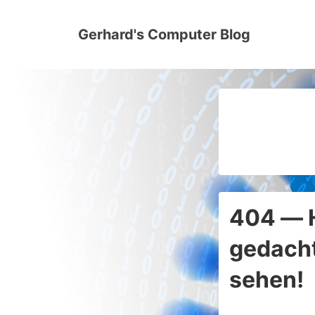
↓
Zum
Gerhard's Computer Blog
Inhalt
404 — H
gedacht
sehen!