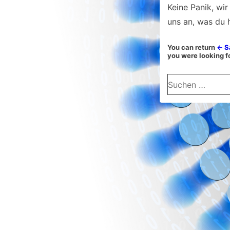
Keine Panik, wir
uns an, was du h
You can return
← S
you were looking fo
Suchen
nach: